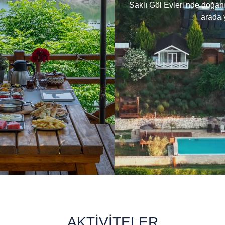
Saklı Göl Evleri'nde doğanın huzurunu ve konforunu bir
arada yaşayın.
Saklı Göl Evleri Glamping Resort
AKTİVİTELER