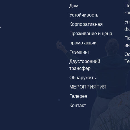
Дом
По
ко
Устойчивость
Уп
Корпоративная
т
фа
Проживание и цена
По
промо акции
и
Глэмпинг
Ос
Двусторонний
Те
трансфер
Обнаружить
МЕРОПРИЯТИЯ
Галерея
Контакт