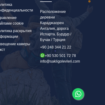
литика
нфиденциальности
Расположение
деревни
равление
Караджаорен
йлами cookie
Анталия, дорога
литика раскрытия
Испарта. Бурдур /
нформации
Бучак / Турция
вещение камеры
+90 248 344 21 22
кст
+90 530 501 72 78
info@sakligolevleri.com