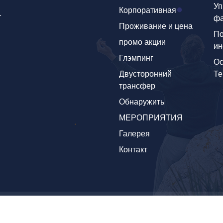
Уп
Корпоративная
т
фа
Проживание и цена
По
промо акции
и
Глэмпинг
Ос
Двусторонний
Те
трансфер
Обнаружить
МЕРОПРИЯТИЯ
Галерея
Контакт
ghts reserved.