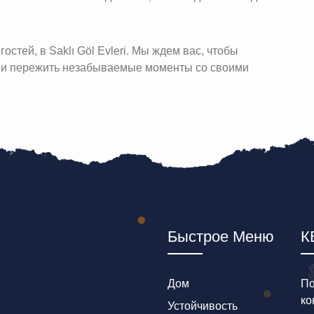
остей, в Saklı Göl Evleri. Мы ждем вас, чтобы
ы и пережить незабываемые моменты со своими
Быстрое Меню
К
Дом
По
ко
Устойчивость