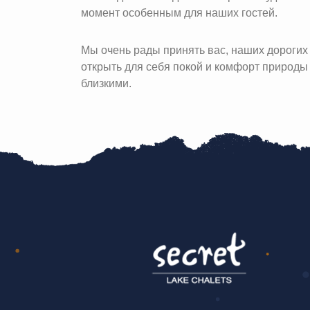
момент особенным для наших гостей.
Мы очень рады принять вас, наших дорогих г
открыть для себя покой и комфорт природ
близкими.