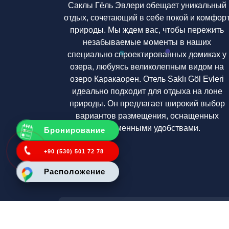
Саклы Гёль Эвлери обещает уникальный
отдых, сочетающий в себе покой и комфор
природы. Мы ждем вас, чтобы пережить
незабываемые моменты в наших
специально спроектированных домиках у
озера, любуясь великолепным видом на
озеро Каракаорен. Отель Saklı Göl Evleri
идеально подходит для отдыха на лоне
природы. Он предлагает широкий выбор
вариантов размещения, оснащенных
современными удобствами.
Бронирование
+90 (530) 501 72 78
Расположение
2022 Saklı Göl Evleri Glamping Resort. All ri