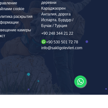
деревни
равление
Караджаорен
йлами cookie
Анталия, дорога
литика раскрытия
Испарта. Бурдур /
нформации
Бучак / Турция
вещение камеры
+90 248 344 21 22
кст
+90 530 501 72 78
info@sakligolevleri.com