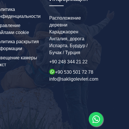
литика
нфиденциальности
Расположение
деревни
равление
Караджаорен
йлами cookie
Анталия, дорога
литика раскрытия
Испарта. Бурдур /
нформации
Бучак / Турция
вещение камеры
+90 248 344 21 22
кст
+90 530 501 72 78
info@sakligolevleri.com